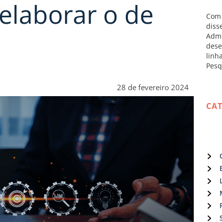
elaborar o de
Com 
diss
Admi
dese
linh
Pesq
28 de fevereiro 2024
CA