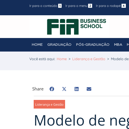
Ir para o conteúdo
1
Ir para o menu
2
Ir para o rodapé
4
HOME
GRADUAÇÃO
PÓS-GRADUAÇÃO
MBA
Você está aqui:
Home
>
Liderança e Gestão
>
Modelo de
Share
Liderança e Gestão
Modelo de neg