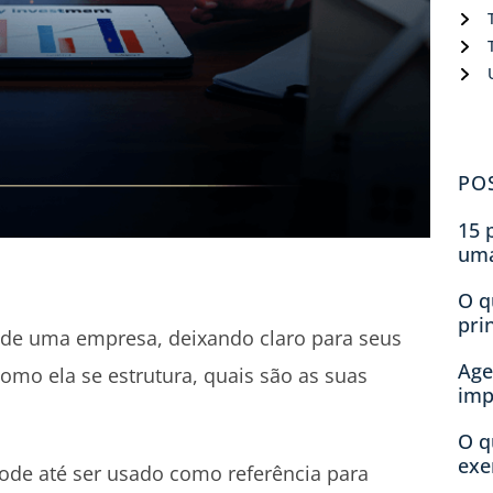
PO
15 
um
O q
pri
e uma empresa, deixando claro para seus
Age
como ela se estrutura, quais são as suas
imp
O q
exe
de até ser usado como referência para