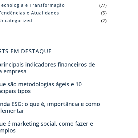
Tecnologia e Transformação
(77)
Tendências e Atualidades
(5)
Uncategorized
(2)
STS EM DESTAQUE
principais indicadores financeiros de
a empresa
ue são metodologias ágeis e 10
ncipais tipos
nda ESG: o que é, importância e como
lementar
ue é marketing social, como fazer e
mplos