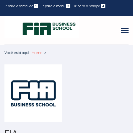
Ir para o conteúdo
1
Ir para o menu
2
Ir para o rodapé
4
Você está aqui:
Home
>