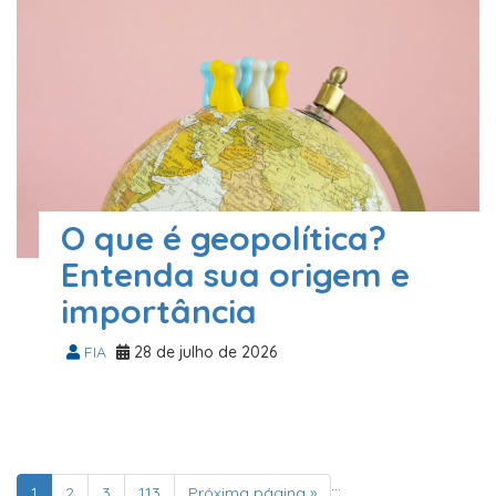
O que é geopolítica?
Entenda sua origem e
importância
FIA
28 de julho de 2026
…
1
2
3
113
Próxima página »