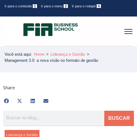
Ir para o conteúdo
1
Ir para o menu
2
Ir para o rodapé
4
Você está aqui:
Home
>
Liderança e Gestão
>
Management 3.0: a nova visão no formato de gestão
Share
BUSCAR
Liderança e Gestão