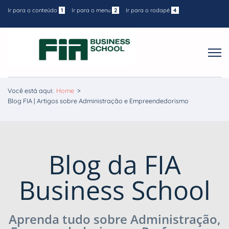
Ir para o conteúdo
1
Ir para o menu
2
Ir para o rodapé
4
Você está aqui:
Home
>
Blog FIA | Artigos sobre Administração e Empreendedorismo
Blog da FIA
Business School
Aprenda tudo sobre Administração,