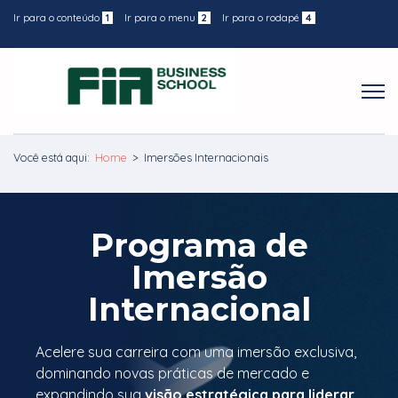
Ir para o conteúdo
1
Ir para o menu
2
Ir para o rodapé
4
Você está aqui:
Home
>
Imersões Internacionais
Programa de
Imersão
Internacional
Acelere sua carreira com uma imersão exclusiva,
dominando novas práticas de mercado e
expandindo sua
visão estratégica para liderar