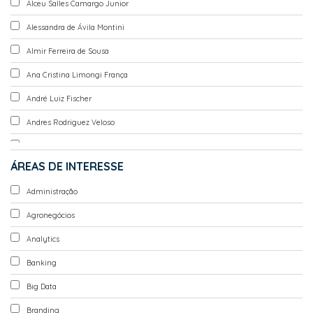
Alceu Salles Camargo Junior
Alessandra de Ávila Montini
Almir Ferreira de Sousa
Ana Cristina Limongi França
André Luiz Fischer
Andres Rodriguez Veloso
Celso Cláudio de Hildebrand e Grisi
ÁREAS DE INTERESSE
Cláudio Antonio Pinheiro Machado Filho
Administração
Claudio Felisoni de Angelo
Agronegócios
Fábio Lotti Oliva
Analytics
Fernando Carvalho de Almeida
Banking
Graziella Maria Comini
Big Data
Guilherme de Farias Shiraishi
Branding
Isak Kruglianskas