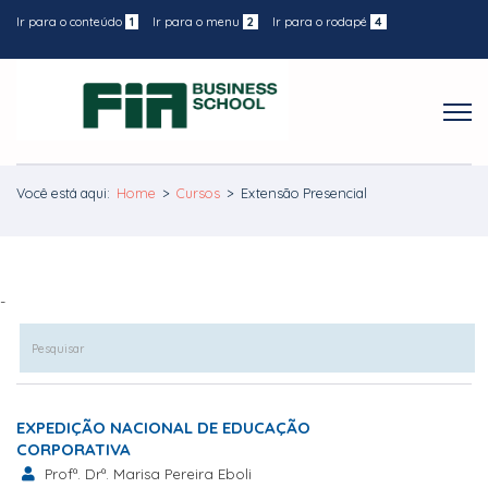
Ir para o conteúdo
1
Ir para o menu
2
Ir para o rodapé
4
Você está aqui:
Home
>
Cursos
>
Extensão Presencial
-
EXPEDIÇÃO NACIONAL DE EDUCAÇÃO
CORPORATIVA
Profª. Drª. Marisa Pereira Eboli