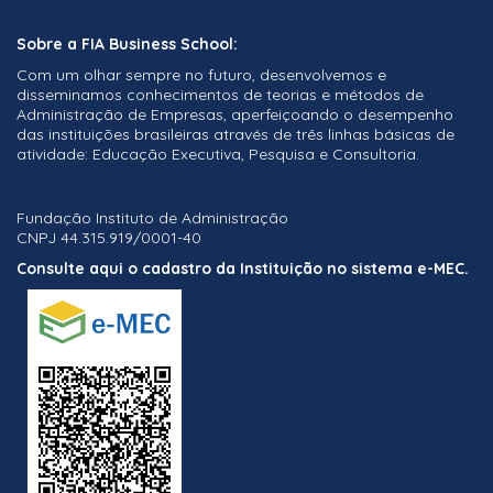
Liderança
Tania Casado
Sobre a FIA Business School:
Logística
Com um olhar sempre no futuro, desenvolvemos e
disseminamos conhecimentos de teorias e métodos de
Marketing
Administração de Empresas, aperfeiçoando o desempenho
das instituições brasileiras através de três linhas básicas de
Mercado Imobiliário
atividade: Educação Executiva, Pesquisa e Consultoria.
Métodos Quantitativos
Módulo Internacional
Fundação Instituto de Administração
CNPJ 44.315.919/0001-40
Negócios Internacionais
Consulte aqui o cadastro da Instituição no sistema e-MEC.
Operações
PME
Projetos
Recursos Humanos
Saúde
Seguros e Previdência