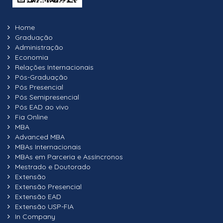
Sustentabilidade
Tecnologia da Informação e Comunicações
Home
Graduação
Varejo e Mercado de Consumo
Administração
Economia
Vendas e Planejamento Comercial
Relações Internacionais
Pós-Graduação
Pós Presencial
Pós Semipresencial
Pós EAD ao vivo
Fia Online
MBA
Advanced MBA
MBAs Internacionais
MBAs em Parceria e Assíncronos
Mestrado e Doutorado
Extensão
Extensão Presencial
Extensão EAD
Extensão USP-FIA
In Company