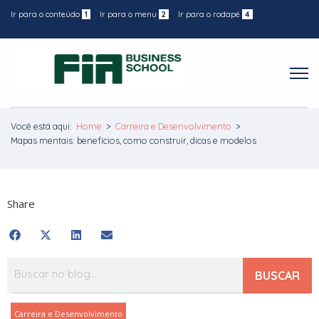
Ir para o conteúdo
1
Ir para o menu
2
Ir para o rodapé
4
Você está aqui:
Home
>
Carreira e Desenvolvimento
>
Mapas mentais: benefícios, como construir, dicas e modelos
Share
BUSCAR
Carreira e Desenvolvimento