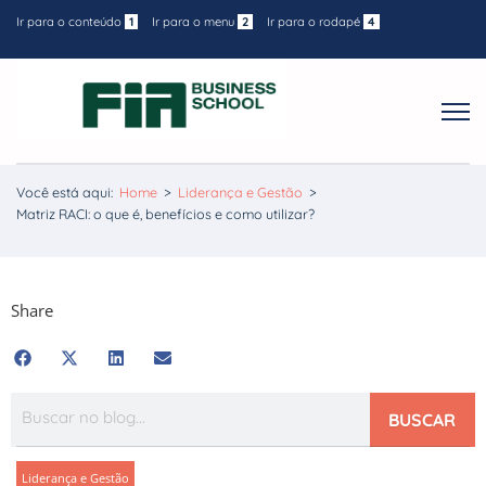
Ir para o conteúdo
1
Ir para o menu
2
Ir para o rodapé
4
Você está aqui:
Home
>
Liderança e Gestão
>
Matriz RACI: o que é, benefícios e como utilizar?
Share
BUSCAR
Liderança e Gestão