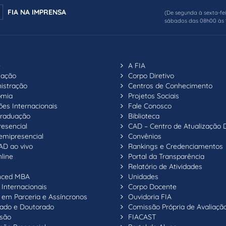
FIA NA IMPRENSA
(De segunda à sexta-fe
sábados das 08h00 às 
e
A FIA
uação
Corpo Diretivo
istração
Centros de Conhecimento
omia
Projetos Sociais
ões Internacionais
Fale Conosco
raduação
Biblioteca
resencial
CAD – Centro de Atualização 
emipresencial
Convênios
AD ao vivo
Rankings e Credenciamentos
line
Portal da Transparência
Relatório de Atividades
nced MBA
Unidades
Internacionais
Corpo Docente
em Parceria e Assíncronos
Ouvidoria FIA
ado e Doutorado
Comissão Própria de Avaliaçã
são
FIACAST