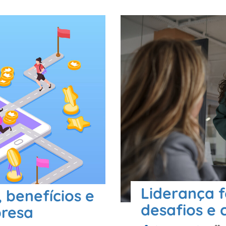
Liderança f
 benefícios e
desafios e 
presa