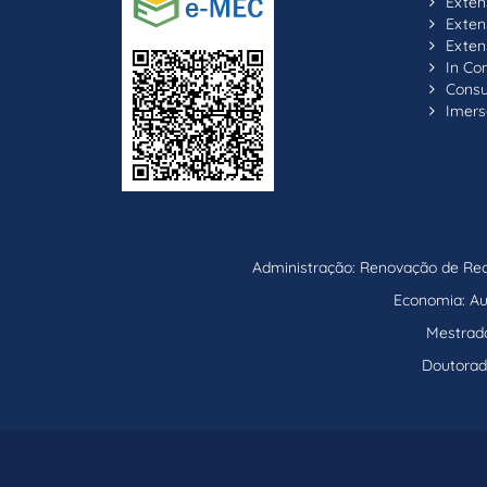
Exten
Exten
Exten
In C
Consul
Imers
Administração: Renovação de Reco
Economia: Aut
Mestrado
Doutorad