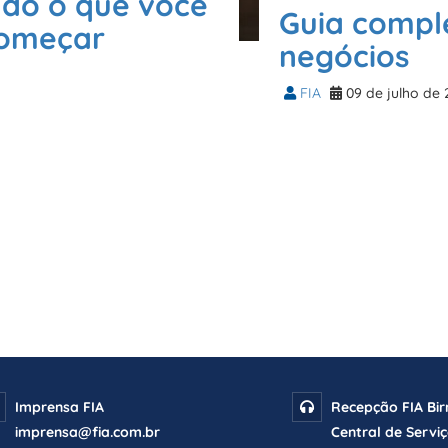
tudo o que você
Guia compl
começar
negócios
FIA
09 de julho de
Imprensa FIA
Recepção FIA Bi
imprensa@fia.com.br
Central de Serviç