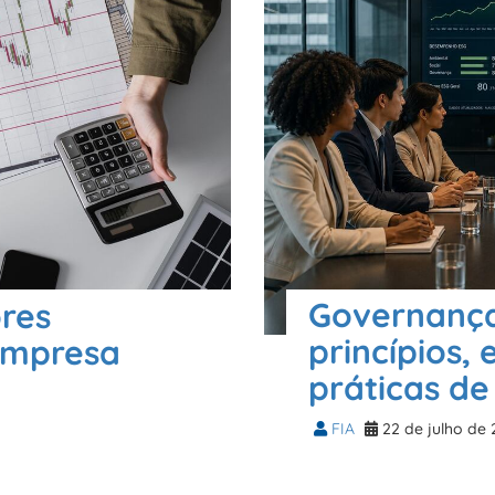
Governança
ores
princípios,
empresa
práticas de
FIA
22 de julho de