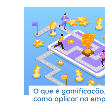
O que é gamificação,
como aplicar na em