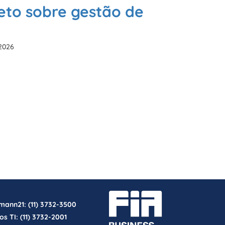
eto sobre gestão de
 2026
rmann21:
(11) 3732-3500
os TI:
(11) 3732-2001