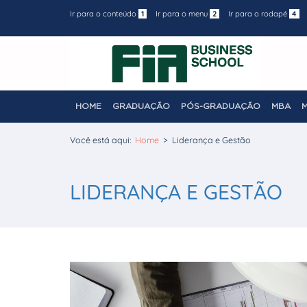
Ir para o conteúdo
1
Ir para o menu
2
Ir para o rodapé
4
HOME
GRADUAÇÃO
PÓS-GRADUAÇÃO
MBA
Você está aqui:
Home
>
Liderança e Gestão
LIDERANÇA E GESTÃO