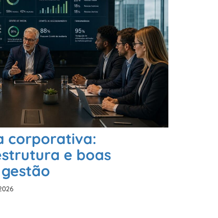
 corporativa:
 estrutura e boas
 gestão
 2026