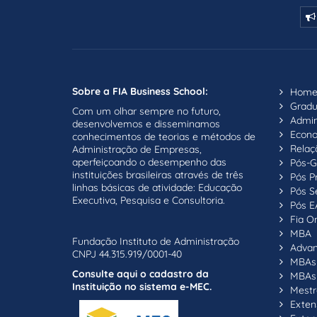
Sobre a FIA Business School:
Hom
Grad
Com um olhar sempre no futuro,
Admin
desenvolvemos e disseminamos
Econ
conhecimentos de teorias e métodos de
Relaç
Administração de Empresas,
aperfeiçoando o desempenho das
Pós-G
instituições brasileiras através de três
Pós P
linhas básicas de atividade: Educação
Pós S
Executiva, Pesquisa e Consultoria.
Pós E
Fia On
MBA
Fundação Instituto de Administração
Adva
CNPJ 44.315.919/0001-40
MBAs 
Consulte aqui o cadastro da
MBAs 
Instituição no sistema e-MEC.
Mestr
Exten