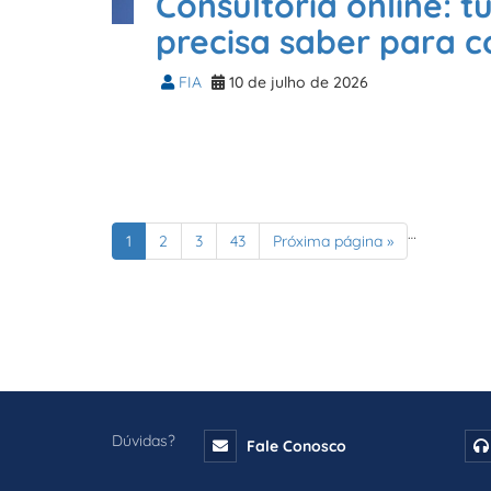
Consultoria online: 
precisa saber para 
FIA
10 de julho de 2026
…
1
2
3
43
Próxima página »
Dúvidas?
Fale Conosco