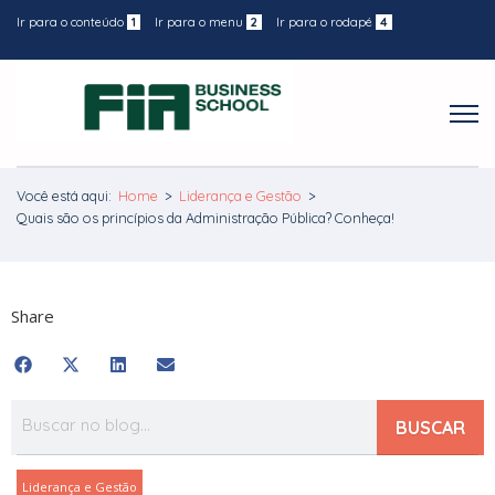
Ir para o conteúdo
1
Ir para o menu
2
Ir para o rodapé
4
Você está aqui:
Home
>
Liderança e Gestão
>
Quais são os princípios da Administração Pública? Conheça!
Share
BUSCAR
Liderança e Gestão