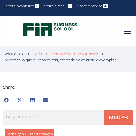
Ir para o conteúdo
1
Ir para o menu
2
Ir para o rodapé
4
Você está aqui:
Home
>
Tecnologia e Transformação
>
Agrotech: o que é, importância, mercado de atuação e exemplos
Share
BUSCAR
Tecnologia e Transformação