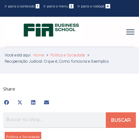
Ir para o conteúdo
1
Ir para o menu
2
Ir para o rodapé
4
Você está aqui:
Home
>
Política e Sociedade
>
Recuperação Judicial: O que é, Como funciona e Exemplos
Share
BUSCAR
Política e Sociedade