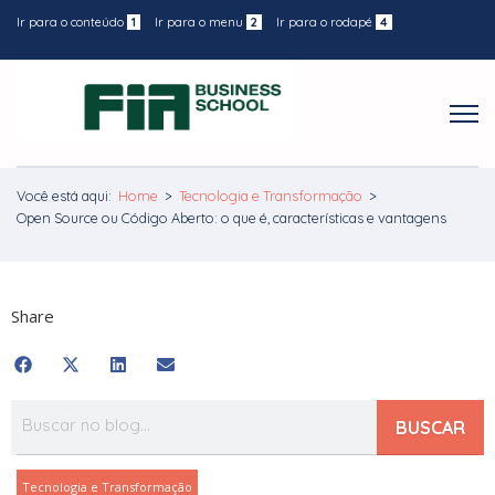
Ir para o conteúdo
1
Ir para o menu
2
Ir para o rodapé
4
Você está aqui:
Home
>
Tecnologia e Transformação
>
Open Source ou Código Aberto: o que é, características e vantagens
Share
BUSCAR
Tecnologia e Transformação