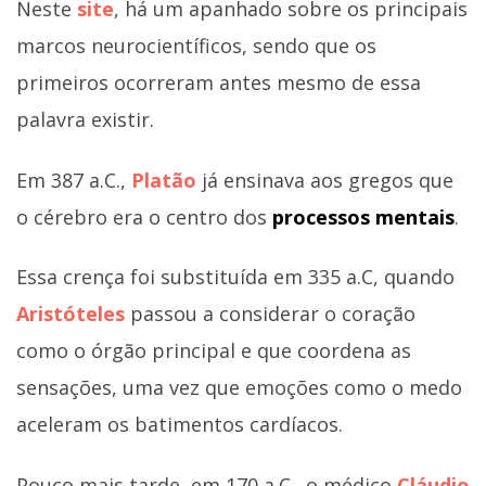
Neste
site
, há um apanhado sobre os principais
marcos neurocientíficos, sendo que os
primeiros ocorreram antes mesmo de essa
palavra existir.
Em 387 a.C.,
Platão
já ensinava aos gregos que
o cérebro era o centro dos
processos mentais
.
Essa crença foi substituída em 335 a.C, quando
Aristóteles
passou a considerar o coração
como o órgão principal e que coordena as
sensações, uma vez que emoções como o medo
aceleram os batimentos cardíacos.
Pouco mais tarde, em 170 a.C., o médico
Cláudio