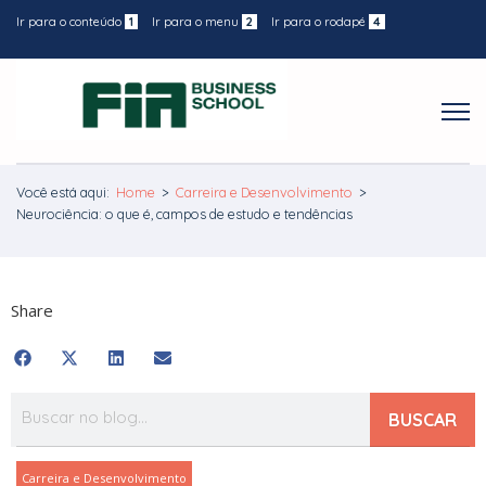
Ir para o conteúdo
1
Ir para o menu
2
Ir para o rodapé
4
Você está aqui:
Home
>
Carreira e Desenvolvimento
>
Neurociência: o que é, campos de estudo e tendências
Share
BUSCAR
Carreira e Desenvolvimento