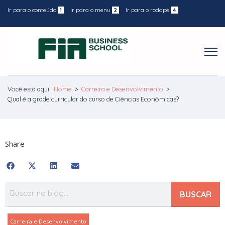
Ir para o conteúdo
1
Ir para o menu
2
Ir para o rodapé
4
Você está aqui:
Home
>
Carreira e Desenvolvimento
>
Qual é a grade curricular do curso de Ciências Econômicas?
Share
BUSCAR
Carreira e Desenvolvimento