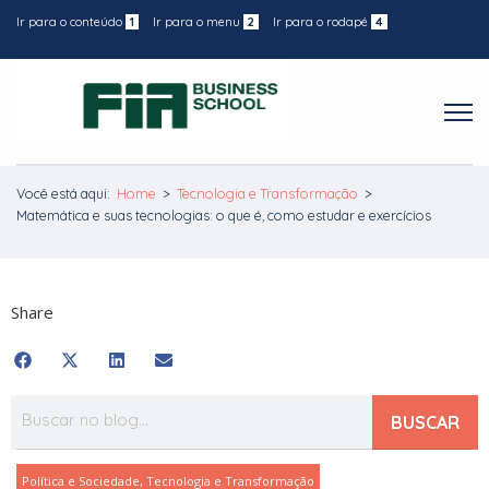
Ir para o conteúdo
1
Ir para o menu
2
Ir para o rodapé
4
Você está aqui:
Home
>
Tecnologia e Transformação
>
Matemática e suas tecnologias: o que é, como estudar e exercícios
Share
BUSCAR
Política e Sociedade
,
Tecnologia e Transformação