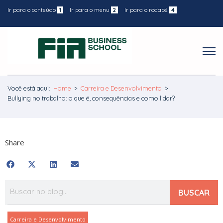
Ir para o conteúdo
1
Ir para o menu
2
Ir para o rodapé
4
Você está aqui:
Home
>
Carreira e Desenvolvimento
>
Bullying no trabalho: o que é, consequências e como lidar?
Share
BUSCAR
Carreira e Desenvolvimento