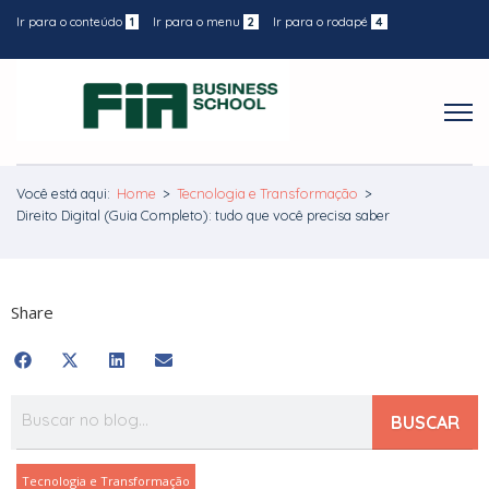
Ir para o conteúdo
1
Ir para o menu
2
Ir para o rodapé
4
Você está aqui:
Home
>
Tecnologia e Transformação
>
Direito Digital (Guia Completo): tudo que você precisa saber
Share
BUSCAR
Tecnologia e Transformação