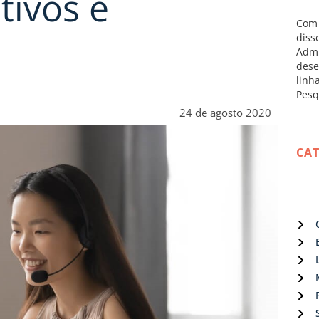
tivos e
Com 
diss
Admi
dese
linh
Pesq
24 de agosto 2020
CA