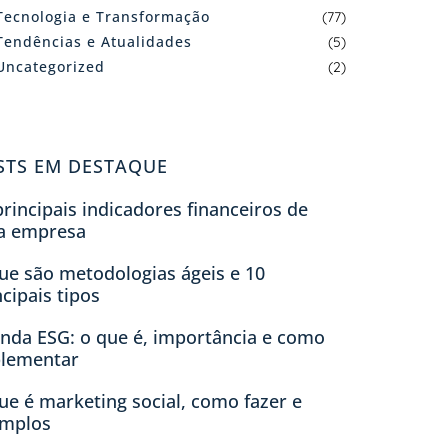
Tecnologia e Transformação
(77)
Tendências e Atualidades
(5)
Uncategorized
(2)
STS EM DESTAQUE
principais indicadores financeiros de
a empresa
ue são metodologias ágeis e 10
ncipais tipos
nda ESG: o que é, importância e como
lementar
ue é marketing social, como fazer e
mplos