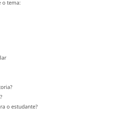
e o tema:
lar
toria?
?
ara o estudante?