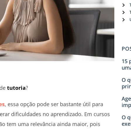
PO
15 
um
O q
pri
 de
tutoria
?
Age
es
, essa opção pode ser bastante útil para
imp
perar dificuldades no aprendizado. Em cursos
O q
exe
ção tem uma relevância ainda maior, pois