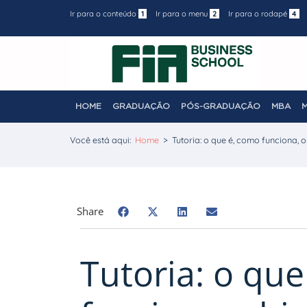
Ir para o conteúdo
1
Ir para o menu
2
Ir para o rodapé
4
HOME
GRADUAÇÃO
PÓS-GRADUAÇÃO
MBA
Você está aqui:
Home
>
Tutoria: o que é, como funciona, o
Share
Tutoria: o qu