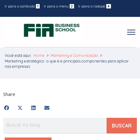
Ir para o conteúdo
1
Ir para o menu
2
Ir para o rodapé
4
Você está aqui:
Home
>
Marketing e Comunicação
>
Marketing estratégico: o que é e principais componentes para aplicar
nas empresas
Share
BUSCAR