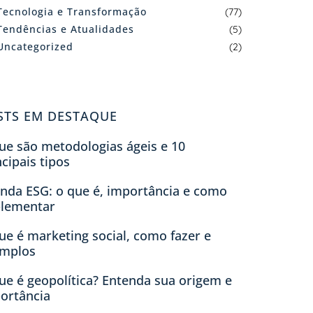
Tecnologia e Transformação
(77)
Tendências e Atualidades
(5)
Uncategorized
(2)
STS EM DESTAQUE
ue são metodologias ágeis e 10
ncipais tipos
nda ESG: o que é, importância e como
lementar
ue é marketing social, como fazer e
mplos
ue é geopolítica? Entenda sua origem e
ortância