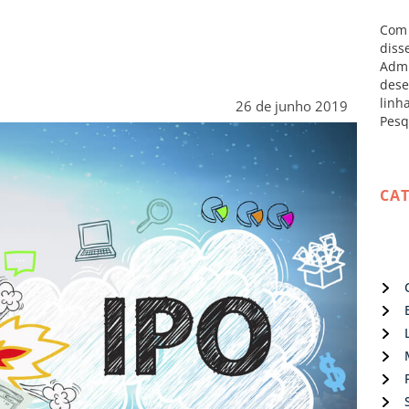
Com 
diss
Admi
dese
linh
26 de junho 2019
Pesq
CA