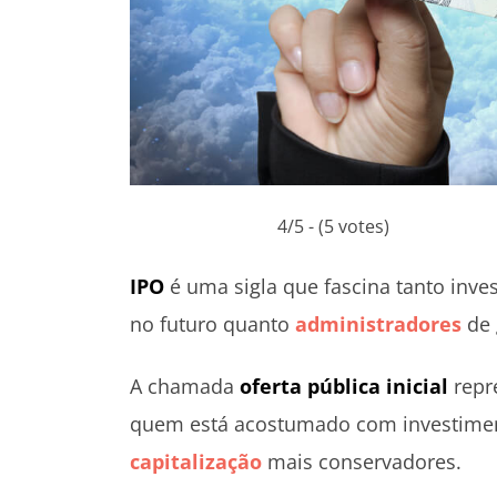
4/5 - (5 votes)
IPO
é uma sigla que fascina tanto inv
no futuro quanto
administradores
de 
A chamada
oferta pública inicial
repr
quem está acostumado com investimen
capitalização
mais conservadores.