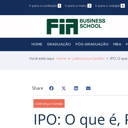
Ir para o conteúdo
1
Ir para o menu
2
Ir para o rodapé
4
HOME
GRADUAÇÃO
PÓS-GRADUAÇÃO
MBA
Você está aqui:
Home
>
Liderança e Gestão
>
IPO: O que
Share
Liderança e Gestão
IPO: O que é, 