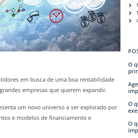
PO
O q
pri
estidores em busca de uma boa rentabilidade
Age
grandes empresas que querem expandir.
imp
O q
esenta um novo universo a ser explorado por
exe
tos e modelos de financiamento e
O q
imp