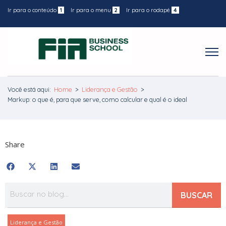
Ir para o conteúdo
1
Ir para o menu
2
Ir para o rodapé
4
Você está aqui:
Home
>
Liderança e Gestão
>
Markup: o que é, para que serve, como calcular e qual é o ideal
Share
BUSCAR
Liderança e Gestão