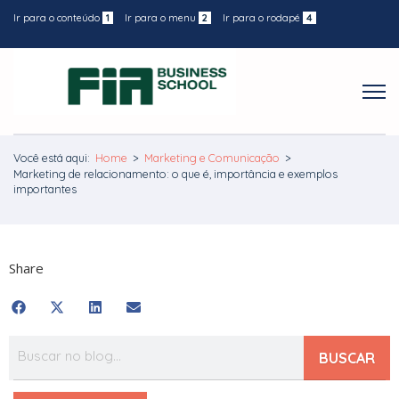
Ir para o conteúdo
1
Ir para o menu
2
Ir para o rodapé
4
Você está aqui:
Home
>
Marketing e Comunicação
>
Marketing de relacionamento: o que é, importância e exemplos
importantes
Share
BUSCAR