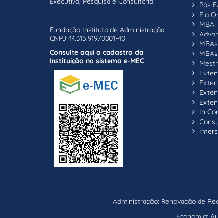
Executiva, Pesquisa e Consultoria.
Pós E
Fia On
MBA
Fundação Instituto de Administração
Adva
CNPJ 44.315.919/0001-40
MBAs 
Consulte aqui o cadastro da
MBAs 
Instituição no sistema e-MEC.
Mestr
Exten
Exten
Exten
Exten
In C
Consul
Imers
Administração: Renovação de Reco
Economia: Aut