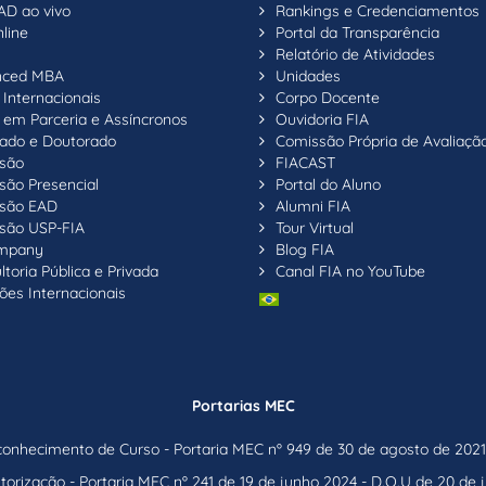
AD ao vivo
Rankings e Credenciamentos
line
Portal da Transparência
Relatório de Atividades
nced MBA
Unidades
Internacionais
Corpo Docente
em Parceria e Assíncronos
Ouvidoria FIA
ado e Doutorado
Comissão Própria de Avaliaçã
são
FIACAST
são Presencial
Portal do Aluno
são EAD
Alumni FIA
são USP-FIA
Tour Virtual
ompany
Blog FIA
toria Pública e Privada
Canal FIA no YouTube
ões Internacionais
Portarias MEC
nhecimento de Curso - Portaria MEC nº 949 de 30 de agosto de 2021 
orização - Portaria MEC nº 241 de 19 de junho 2024 - D.O.U de 20 de