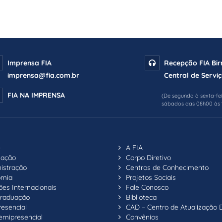
Imprensa FIA
Recepção FIA Bi
imprensa@fia.com.br
Central de Serviç
FIA NA IMPRENSA
(De segunda à sexta-fe
sábados das 08h00 às 
e
A FIA
uação
Corpo Diretivo
istração
Centros de Conhecimento
omia
Projetos Sociais
ões Internacionais
Fale Conosco
raduação
Biblioteca
resencial
CAD – Centro de Atualização 
emipresencial
Convênios