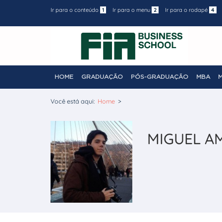
Ir para o conteúdo
1
Ir para o menu
2
Ir para o rodapé
4
HOME
GRADUAÇÃO
PÓS-GRADUAÇÃO
MBA
Você está aqui:
Home
>
MIGUEL A