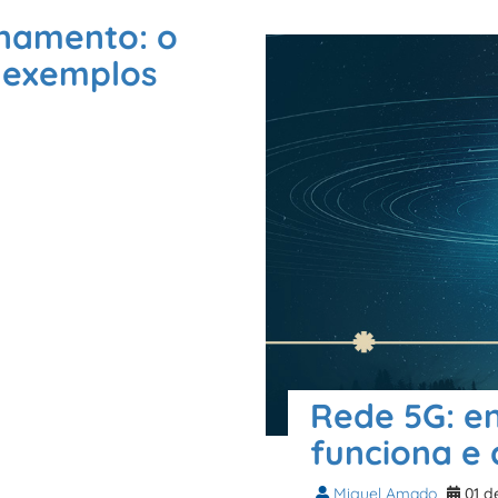
onamento: o
e exemplos
Rede 5G: e
funciona e 
Miguel Amado
01 d