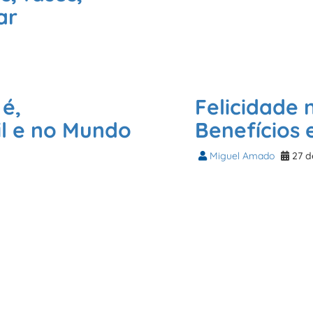
ar
é,
Felicidade 
il e no Mundo
Benefícios 
Miguel Amado
27 d