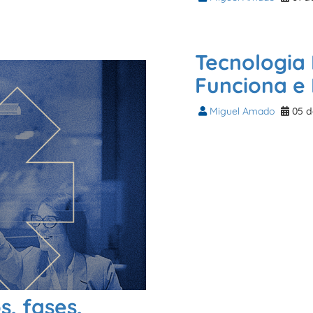
Tecnologia 
Funciona e
Miguel Amado
05 d
s, fases,