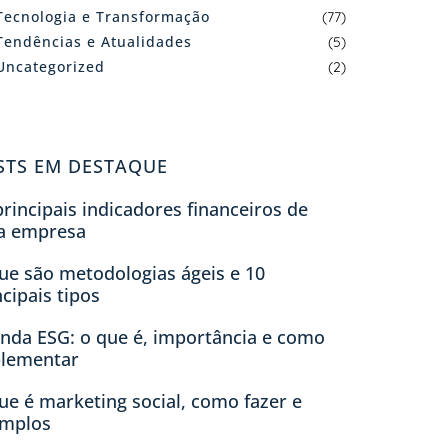
Tecnologia e Transformação
(77)
Tendências e Atualidades
(5)
Uncategorized
(2)
STS EM DESTAQUE
principais indicadores financeiros de
a empresa
ue são metodologias ágeis e 10
ncipais tipos
nda ESG: o que é, importância e como
lementar
ue é marketing social, como fazer e
mplos