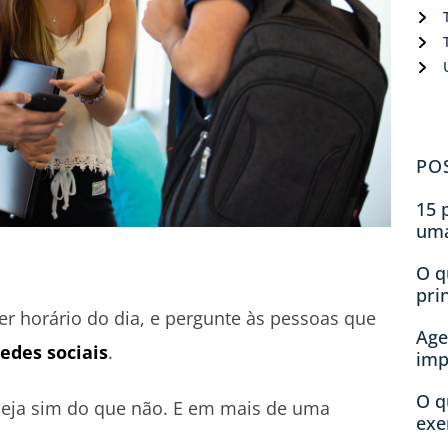
PO
15 
um
O q
pri
er horário do dia, e pergunte às pessoas que
Age
redes sociais
.
imp
O q
seja sim do que não. E em mais de uma
exe