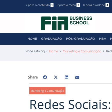
Ir para o conteúdo
1
Ir para o menu
2
Ir para o rodapé
4
HOME
GRADUAÇÃO
PÓS-GRADUAÇÃO
MBA
Você está aqui:
Home
>
Marketing e Comunicação
>
Red
Share
Marketing e Comunicação
Redes Sociais: