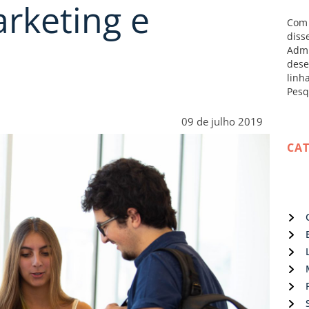
rketing e
Com 
diss
Admi
dese
linh
Pesq
09 de julho 2019
CA