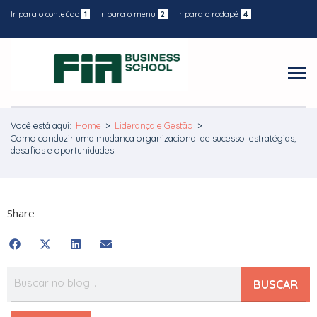
Ir para o conteúdo
1
Ir para o menu
2
Ir para o rodapé
4
Você está aqui:
Home
>
Liderança e Gestão
>
Como conduzir uma mudança organizacional de sucesso: estratégias,
desafios e oportunidades
Share
BUSCAR