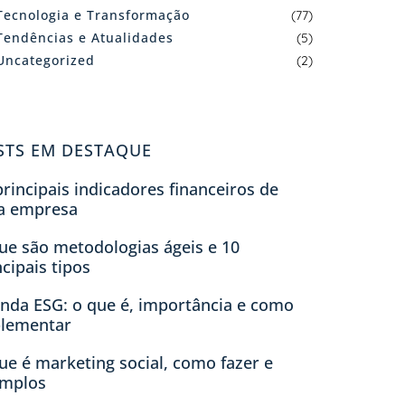
Tecnologia e Transformação
(77)
Tendências e Atualidades
(5)
Uncategorized
(2)
STS EM DESTAQUE
principais indicadores financeiros de
a empresa
ue são metodologias ágeis e 10
ncipais tipos
nda ESG: o que é, importância e como
lementar
ue é marketing social, como fazer e
mplos