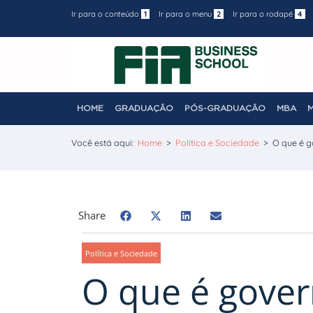
Ir para o conteúdo
1
Ir para o menu
2
Ir para o rodapé
4
HOME
GRADUAÇÃO
PÓS-GRADUAÇÃO
MBA
Você está aqui:
Home
>
Política e Sociedade
>
O que é g
Share
Política e Sociedade
O que é gover