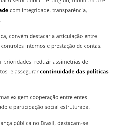
al o setor público é dirigido, monitorado e
dade
com integridade, transparência,
.
ca, convém destacar a articulação entre
, controles internos e prestação de contas.
r prioridades, reduzir assimetrias de
tos, e assegurar
continuidade das políticas
mas exigem cooperação entre entes
ado e participação social estruturada.
nança pública no Brasil, destacam‑se