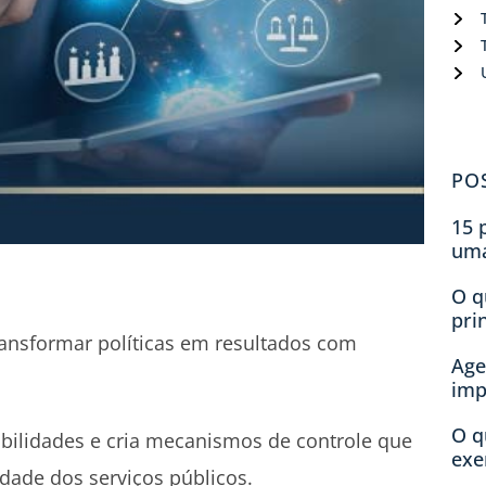
PO
15 
um
O q
pri
ransformar políticas em resultados com
Age
imp
O q
sabilidades e cria mecanismos de controle que
exe
dade dos serviços públicos.