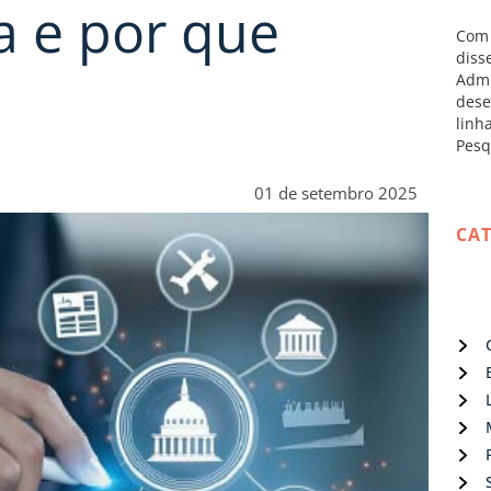
a e por que
Com 
diss
Admi
dese
linh
Pesq
01 de setembro 2025
CA