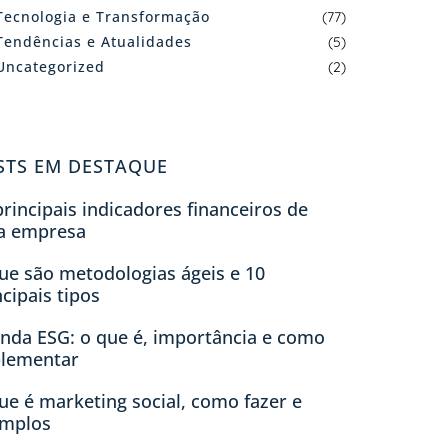
Tecnologia e Transformação
(77)
Tendências e Atualidades
(5)
Uncategorized
(2)
STS EM DESTAQUE
principais indicadores financeiros de
a empresa
ue são metodologias ágeis e 10
ncipais tipos
nda ESG: o que é, importância e como
lementar
ue é marketing social, como fazer e
mplos