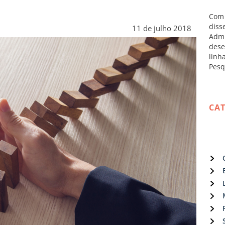
Com 
diss
11 de julho 2018
Admi
dese
linh
Pesq
CA