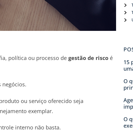
PO
ia, política ou processo de
gestão de risco
é
15 
um
O q
s negócios.
pri
Age
produto ou serviço oferecido seja
imp
lanejamento exemplar.
O q
exe
ntrole interno não basta.