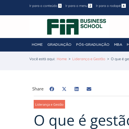
Ir para o conteúdo
1
Ir para o menu
2
Ir para o rodapé
4
HOME
GRADUAÇÃO
PÓS-GRADUAÇÃO
MBA
Você está aqui:
Home
>
Liderança e Gestão
>
O que é ge
Share
Liderança e Gestão
O que é gestã