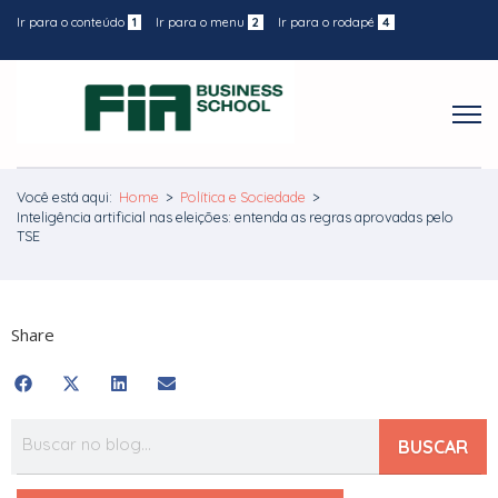
Ir para o conteúdo
1
Ir para o menu
2
Ir para o rodapé
4
Você está aqui:
Home
>
Política e Sociedade
>
Inteligência artificial nas eleições: entenda as regras aprovadas pelo
TSE
Share
BUSCAR