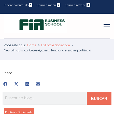
Ir para o conteúdo
1
Ir para o menu
2
Ir para o rodapé
4
Você está aqui:
Home
>
Política e Sociedade
>
Neurolinguística: O que é, como funciona e sua importância
Share
BUSCAR
Política e Sociedade