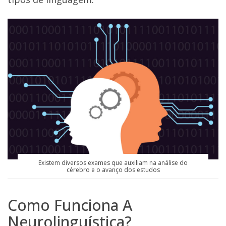
Existem diversos exames que auxiliam na análise do
cérebro e o avanço dos estudos
Como Funciona A
Neurolinguística?