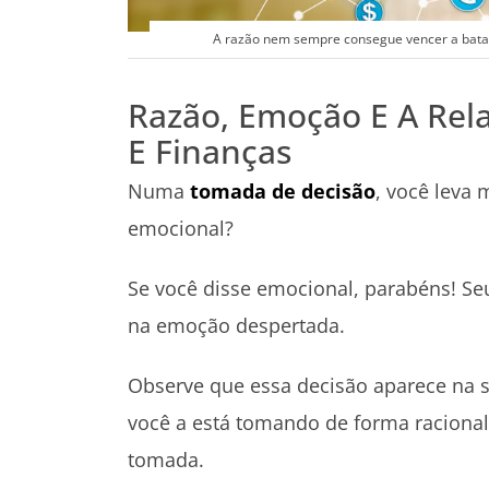
A razão nem sempre consegue vencer a batal
Razão, Emoção E A Re
E Finanças
Numa
tomada de decisão
, você leva 
emocional?
Se você disse emocional, parabéns! Se
na emoção despertada.
Observe que essa decisão aparece na s
você a está tomando de forma racional
tomada.