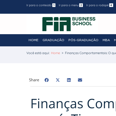
Ir para o conteúdo
1
Ir para o menu
2
Ir para o rodapé
4
HOME
GRADUAÇÃO
PÓS-GRADUAÇÃO
MBA
Você está aqui:
Home
>
Finanças Comportamentais: O que
Share
Finanças Com