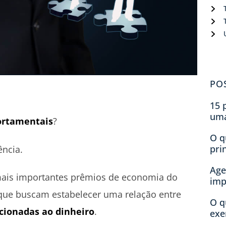
PO
15 
um
ortamentais
?
O q
pri
ência.
Age
mais importantes prêmios de economia do
imp
ue buscam estabelecer uma relação entre
O q
cionadas ao dinheiro
.
exe