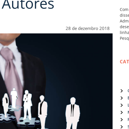
 Autores
Com 
diss
Admi
dese
28 de dezembro 2018
linh
Pesq
CA