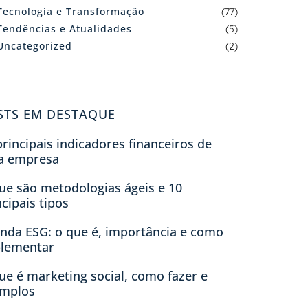
Tecnologia e Transformação
(77)
Tendências e Atualidades
(5)
Uncategorized
(2)
STS EM DESTAQUE
principais indicadores financeiros de
a empresa
ue são metodologias ágeis e 10
ncipais tipos
nda ESG: o que é, importância e como
lementar
ue é marketing social, como fazer e
mplos