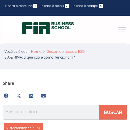
Ir para o conteúdo
1
Ir para o menu
2
Ir para o rodapé
4
Você está aqui:
Home
>
Sustentabilidade e ESG
>
EIA & RIMA: o que são e como funcionam?
Share
BUSCAR
Sustentabilidade e ESG