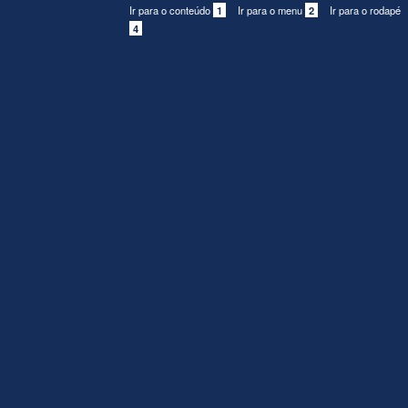
Ir para o conteúdo
1
Ir para o menu
2
Ir para o rodapé
4