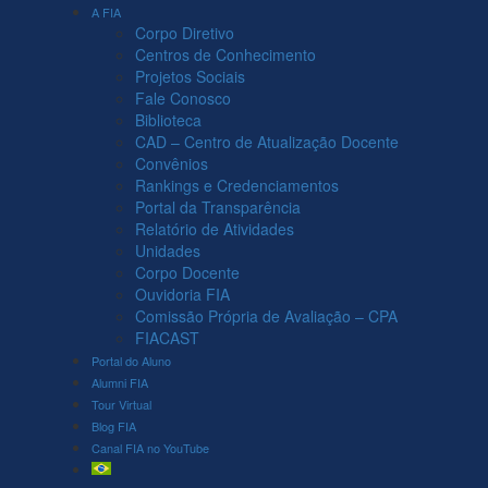
A FIA
Corpo Diretivo
Centros de Conhecimento
Projetos Sociais
Fale Conosco
Biblioteca
CAD – Centro de Atualização Docente
Convênios
Rankings e Credenciamentos
Portal da Transparência
Relatório de Atividades
Unidades
Corpo Docente
Ouvidoria FIA
Comissão Própria de Avaliação – CPA
FIACAST
Portal do Aluno
Alumni FIA
Tour Virtual
Blog FIA
Canal FIA no YouTube