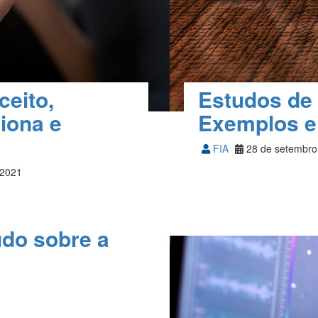
ceito,
Estudos de 
iona e
Exemplos e
FIA
28 de setembro
 2021
udo sobre a