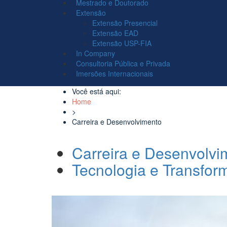
Mestrado e Doutorado
Extensão
Extensão Presencial
Extensão EAD
Extensão USP-FIA
In Company
Consultoria Pública e Privada
Imersões Internacionais
Você está aqui:
Home
>
Carreira e Desenvolvimento
Carreira e Desenvolvi
Tecnologia e Transfo