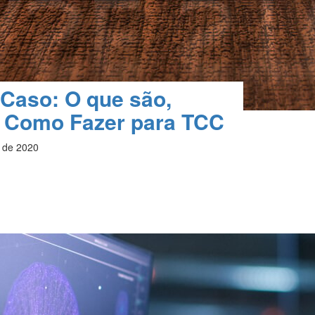
Caso: O que são,
 Como Fazer para TCC
 de 2020