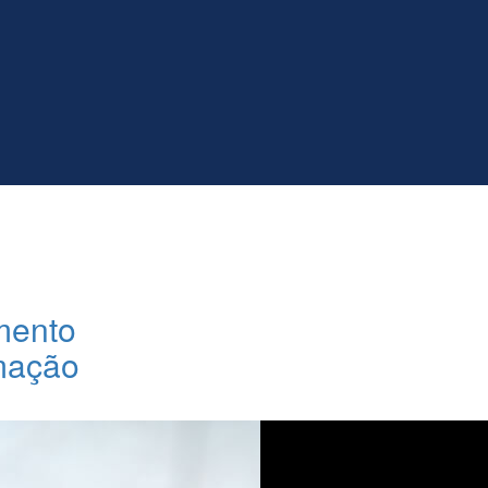
mento
rmação