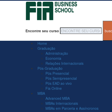
Encontre seu curso
Home
Graduação
Administração
Economia
Relações Internacionais
Pós-Graduação
Pós Presencial
Pós Semipresencial
Pós EAD ao vivo
Fia Online
MBA
Advanced MBA
MBAs Internacionais
MBAs em Parceria e Assíncronos