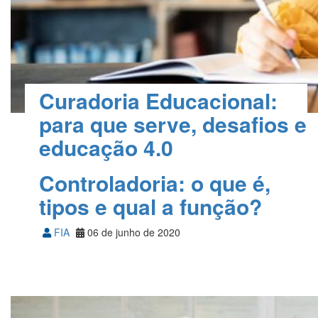
Curadoria Educacional:
para que serve, desafios e
educação 4.0
Eduardo Savarese Neto
22 de junho de 2020
Controladoria: o que é,
tipos e qual a função?
FIA
06 de junho de 2020