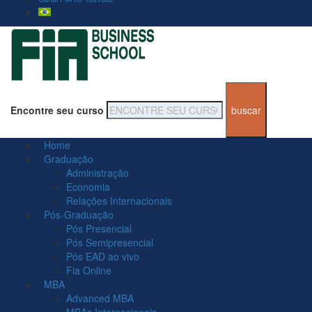
Encontre seu curso
Home
Graduação
Administração
Economia
Relações Internacionais
Pós-Graduação
Pós Presencial
Pós Semipresencial
Pós EAD ao vivo
Fia Online
MBA
Advanced MBA