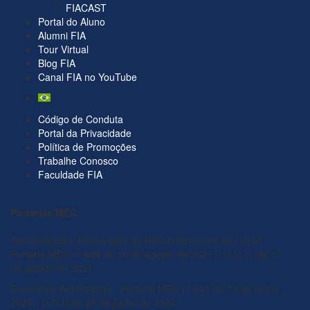
FIACAST
Portal do Aluno
Alumni FIA
Tour Virtual
Blog FIA
Canal FIA no YouTube
Código de Conduta
Portal da Privacidade
Política de Promoções
Trabalhe Conosco
Faculdade FIA
Portarias MEC
Administração: Renovação de Reconhecimento de Curso -
Portaria MEC nº 949 de 30 de agosto de 2021 – D.O.U. de 31
de agosto de 2021.
Economia: Autorização - Portaria MEC nº 241 de 19 de junho
2024 - D.O.U de 20 de junho de 2024