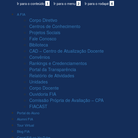
Ir para o conteúdo
1
Ir para o menu
2
Ir para o rodapé
4
A FIA
Corpo Diretivo
Centros de Conhecimento
Projetos Sociais
Fale Conosco
Biblioteca
CAD – Centro de Atualização Docente
Convênios
Rankings e Credenciamentos
Portal da Transparência
Relatório de Atividades
Unidades
Corpo Docente
Ouvidoria FIA
Comissão Própria de Avaliação – CPA
FIACAST
Portal do Aluno
Alumni FIA
Tour Virtual
Blog FIA
Canal FIA no YouTube