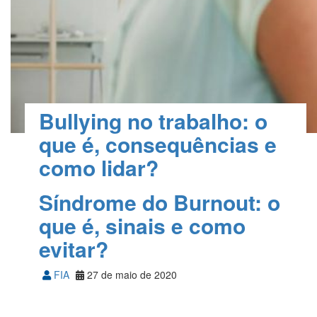
Bullying no trabalho: o
que é, consequências e
como lidar?
FIA
04 de junho de 2020
Síndrome do Burnout: o
que é, sinais e como
evitar?
FIA
27 de maio de 2020