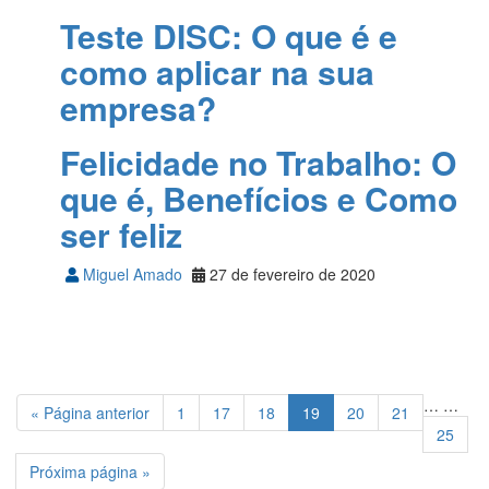
Teste DISC: O que é e
como aplicar na sua
empresa?
FIA
06 de maio de 2020
Felicidade no Trabalho: O
que é, Benefícios e Como
ser feliz
Miguel Amado
27 de fevereiro de 2020
…
…
« Página anterior
1
17
18
19
20
21
25
Próxima página »