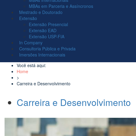
MBAs Internacionais
MBAs em Parceria e Assíncronos
Mestrado e Doutorado
Extensão
Extensão Presencial
Extensão EAD
Extensão USP-FIA
In Company
Consultoria Pública e Privada
Imersões Internacionais
Você está aqui:
Home
>
Carreira e Desenvolvimento
Carreira e Desenvolvimento