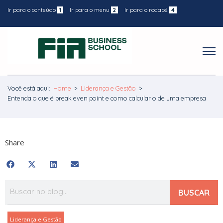
Ir para o conteúdo
1
Ir para o menu
2
Ir para o rodapé
4
Você está aqui:
Home
>
Liderança e Gestão
>
Entenda o que é break even point e como calcular o de uma empresa
Share
BUSCAR
Liderança e Gestão