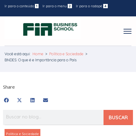
Ir para o conteúdo
1
Ir para o menu
2
Ir para o rodapé
4
Você está aqui:
Home
>
Política e Sociedade
>
BNDES: O que é e Importância para o País
Share
BUSCAR
Política e Sociedade