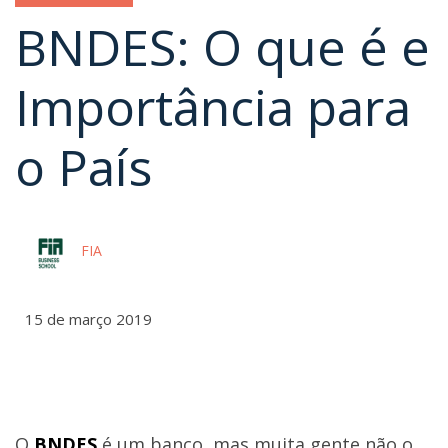
BNDES: O que é e
Importância para
o País
FIA
15 de março 2019
O
BNDES
é um banco, mas muita gente não o