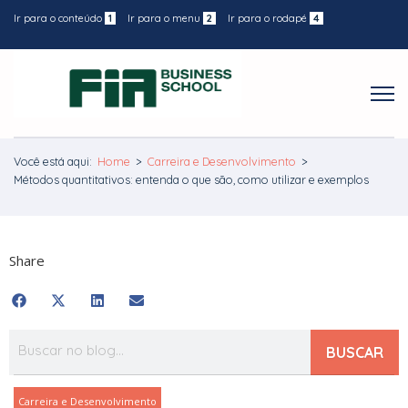
Ir para o conteúdo
1
Ir para o menu
2
Ir para o rodapé
4
Você está aqui:
Home
>
Carreira e Desenvolvimento
>
Métodos quantitativos: entenda o que são, como utilizar e exemplos
Share
BUSCAR
Carreira e Desenvolvimento