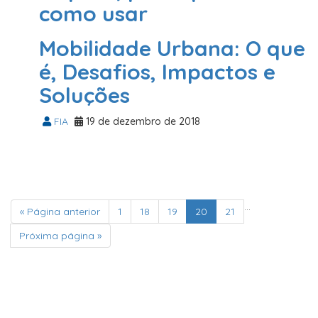
como usar
FIA
21 de dezembro de 2018
Mobilidade Urbana: O que
é, Desafios, Impactos e
Soluções
FIA
19 de dezembro de 2018
…
« Página anterior
1
18
19
20
21
Próxima página »