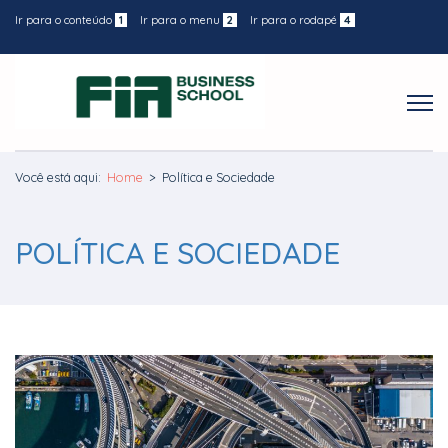
Ir para o conteúdo
1
Ir para o menu
2
Ir para o rodapé
4
Você está aqui:
Home
>
Política e Sociedade
POLÍTICA E SOCIEDADE