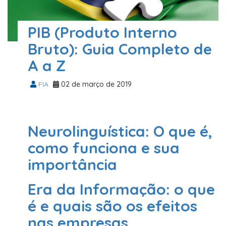
PIB (Produto Interno
Bruto): Guia Completo de
A a Z
FIA
02 de março de 2019
Neurolinguística: O que é,
como funciona e sua
importância
Isis Koelle
01 de março de 2019
Era da Informação: o que
é e quais são os efeitos
nas empresas