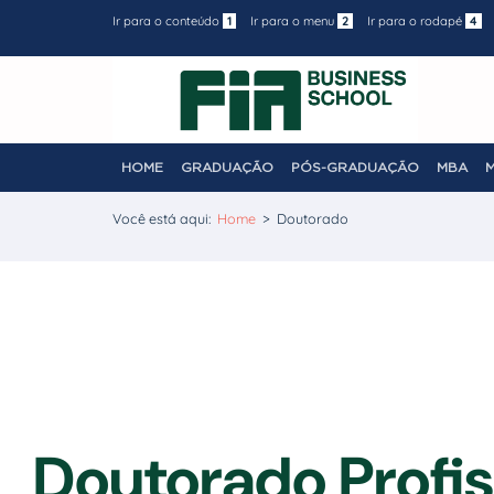
Ir para o conteúdo
1
Ir para o menu
2
Ir para o rodapé
4
HOME
GRADUAÇÃO
PÓS-GRADUAÇÃO
MBA
Você está aqui:
Home
>
Doutorado
Doutorado Profis