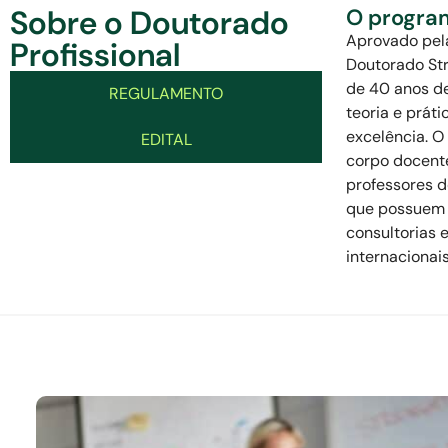
Sobre o Doutorado
O progra
Aprovado pel
Profissional
Doutorado St
de 40 anos de
REGULAMENTO
teoria e prát
excelência. 
EDITAL
corpo docente
professores d
que possuem 
consultorias
internacionai