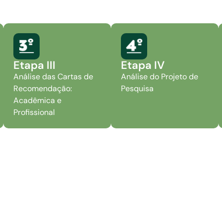
Etapa III
Etapa IV
Análise das Cartas de
Análise do Projeto de
Recomendação:
Pesquisa
Acadêmica e
Profissional
*Teste ANPAD é diferencial, possível dispensa do teste de proficiência
so de aprovação no processo seletivo do Doutorado Profissio
entos originais ou em cópias autenticadas, para formalizaçã
to 3X4;