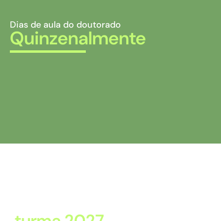
Dias de aula do doutorado
Quinzenalmente
Processo seletivo do D
Profissional
-
turma 2027