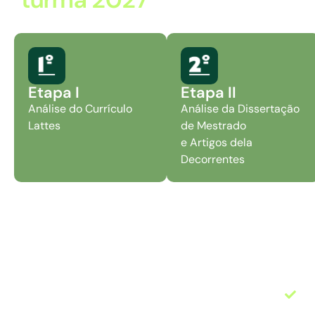
Etapa I
Etapa II
Análise do Currículo
Análise da Dissertação
Lattes
de Mestrado
e Artigos dela
Decorrentes
Documentos para
Em ca
docum
matrícula
Fo