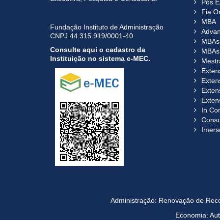
Pós E
Fia O
MBA
Fundação Instituto de Administração
Adva
CNPJ 44.315.919/0001-40
MBAs 
Consulte aqui o cadastro da
MBAs 
Instituição no sistema e-MEC.
Mestr
Exten
Exten
Exten
Exten
In Co
Consul
Imers
Administração: Renovação de Reco
Economia: Aut