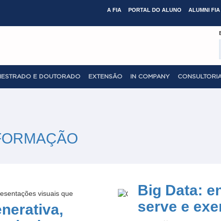
A FIA
PORTAL DO ALUNO
ALUMNI FIA
MESTRADO E DOUTORADO
EXTENSÃO
IN COMPANY
CONSULTORIA
SFORMAÇÃO
Big Data: e
serve e ex
nerativa,