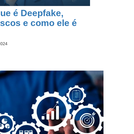
ue é Deepfake,
riscos e como ele é
2024