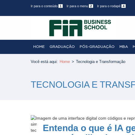
Ir para o conteúdo
1
Ir para o menu
2
Ir para o rodapé
4
HOME
GRADUAÇÃO
PÓS-GRADUAÇÃO
MBA
Você está aqui:
Home
>
Tecnologia e Transformação
TECNOLOGIA E TRAN
Entenda o que é IA ge