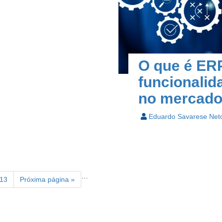
O que é ER
funcionalid
no mercad
Eduardo Savarese Net
…
13
Próxima página »