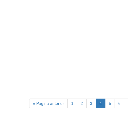
« Página anterior
1
2
3
4
5
6