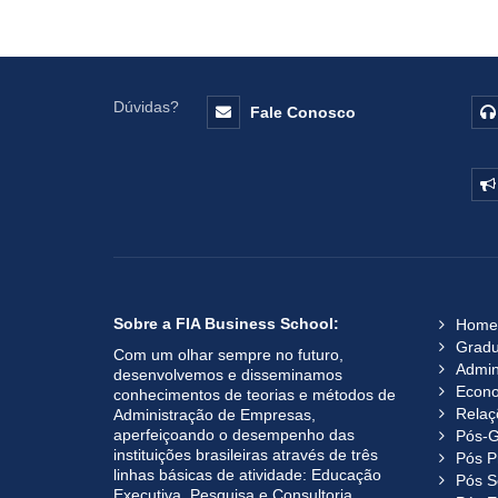
Dúvidas?
Fale Conosco
Sobre a FIA Business School:
Home
Grad
Com um olhar sempre no futuro,
Admin
desenvolvemos e disseminamos
Econ
conhecimentos de teorias e métodos de
Relaç
Administração de Empresas,
aperfeiçoando o desempenho das
Pós-G
instituições brasileiras através de três
Pós P
linhas básicas de atividade: Educação
Pós S
Executiva, Pesquisa e Consultoria.