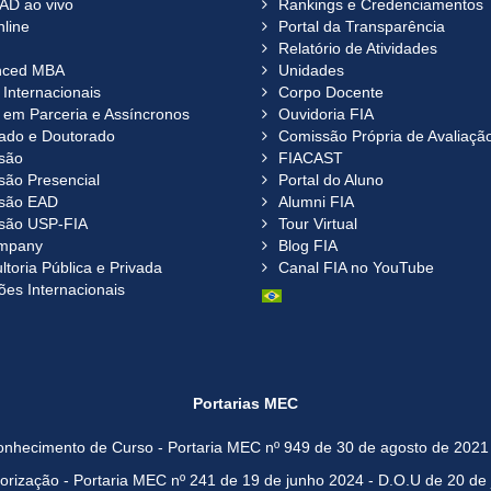
AD ao vivo
Rankings e Credenciamentos
nline
Portal da Transparência
Relatório de Atividades
nced MBA
Unidades
Internacionais
Corpo Docente
em Parceria e Assíncronos
Ouvidoria FIA
ado e Doutorado
Comissão Própria de Avaliaçã
são
FIACAST
são Presencial
Portal do Aluno
são EAD
Alumni FIA
são USP-FIA
Tour Virtual
mpany
Blog FIA
toria Pública e Privada
Canal FIA no YouTube
ões Internacionais
Portarias MEC
nhecimento de Curso - Portaria MEC nº 949 de 30 de agosto de 2021 
orização - Portaria MEC nº 241 de 19 de junho 2024 - D.O.U de 20 de