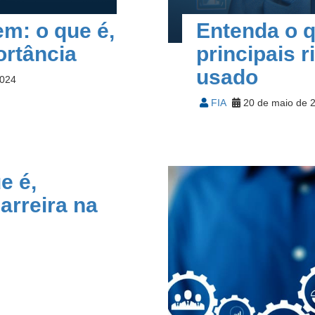
m: o que é,
Entenda o q
ortância
principais 
usado
2024
FIA
20 de maio de 
e é,
arreira na