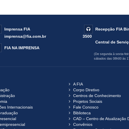
Imprensa FIA
Recepção FIA B
imprensa@fia.com.br
3500
Central de Servi
FIA NA IMPRENSA
(De segunda à sexta-fei
sábados das 08h00 às 1
A FIA
uação
Corpo Diretivo
istração
Centros de Conhecimento
omia
Projetos Sociais
ões Internacionais
Fale Conosco
raduação
Biblioteca
resencial
CAD – Centro de Atualização 
emipresencial
Convênios