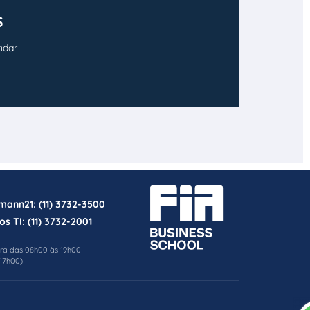
S
ndar
rmann21:
(11) 3732-3500
os TI:
(11) 3732-2001
ira das 08h00 às 19h00
17h00)