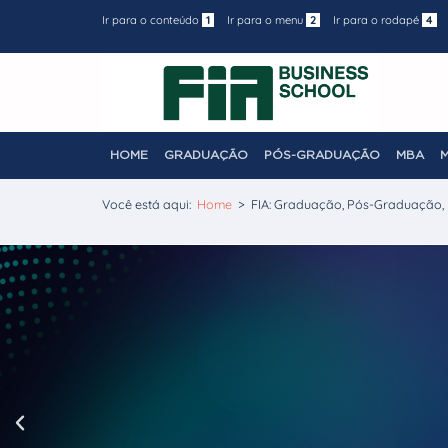
Ir para o conteúdo
1
Ir para o menu
2
Ir para o rodapé
4
HOME
GRADUAÇÃO
PÓS-GRADUAÇÃO
MBA
Você está aqui:
Home
>
FIA: Graduação, Pós-Graduação,