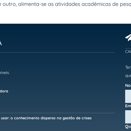
e outro, alimenta-se as atividades acadêmicas de pesq
A
CA
Te
íveis.
que
N
adora
Em
sar: o conhecimento disperso na gestão de crises
Qu