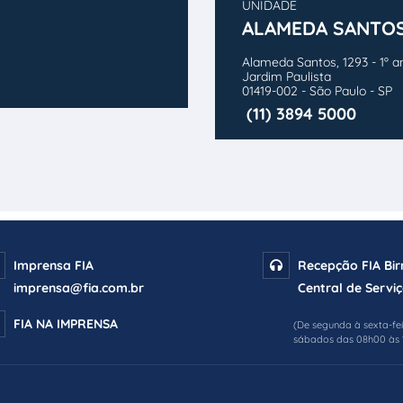
UNIDADE
ALAMEDA SANTO
Alameda Santos, 1293 - 1º a
Jardim Paulista
01419-002 - São Paulo - SP
(11) 3894 5000
Imprensa FIA
Recepção FIA Bi
imprensa@fia.com.br
Central de Serviç
FIA NA IMPRENSA
(De segunda à sexta-fe
sábados das 08h00 às 