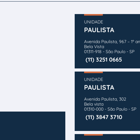
UNIDADE
PAULISTA
Avenida Paulista, 967 – 1º a
Bela Vista
01311-918 - São Paulo - SP
(11) 3251 0665
UNIDADE
PAULISTA
Avenida Paulista, 302
Bela vista
01310-000 - São Paulo - SP
(11) 3847 3710