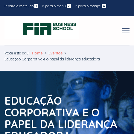
Ir para o conteúdo
1
Ir para o menu
2
Ir para o rodapé
4
Você está aqui:
Home
>
Eventos
>
Educação Corporativa e o papel da liderança educadora
EDUCAÇÃO
CORPORATIVA E O
PAPEL DA LIDERANÇA