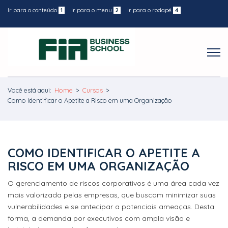
Ir para o conteúdo
1
Ir para o menu
2
Ir para o rodapé
4
Você está aqui:
Home
>
Cursos
>
Como Identificar o Apetite a Risco em uma Organização
COMO IDENTIFICAR O APETITE A
RISCO EM UMA ORGANIZAÇÃO
O gerenciamento de riscos corporativos é uma área cada vez
mais valorizada pelas empresas, que buscam minimizar suas
vulnerabilidades e se antecipar a potenciais ameaças. Desta
forma, a demanda por executivos com ampla visão e