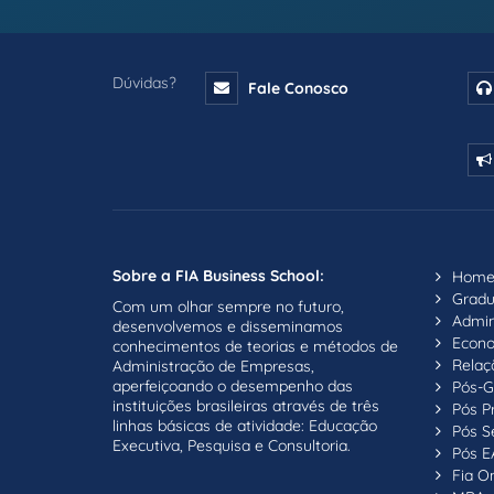
Dúvidas?
Fale Conosco
Sobre a FIA Business School:
Hom
Grad
Com um olhar sempre no futuro,
Admin
desenvolvemos e disseminamos
Econ
conhecimentos de teorias e métodos de
Relaç
Administração de Empresas,
aperfeiçoando o desempenho das
Pós-G
instituições brasileiras através de três
Pós P
linhas básicas de atividade: Educação
Pós S
Executiva, Pesquisa e Consultoria.
Pós E
Fia On