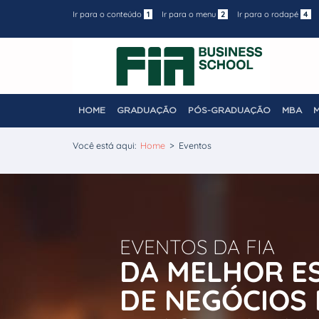
Ir para o conteúdo
1
Ir para o menu
2
Ir para o rodapé
4
HOME
GRADUAÇÃO
PÓS-GRADUAÇÃO
MBA
Você está aqui:
Home
>
Eventos
EVENTOS DA FIA
DA MELHOR E
DE NEGÓCIOS