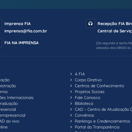
Imprensa FIA
Recepção FIA Bi
imprensa@fia.com.br
Central de Serviç
FIA NA IMPRENSA
(De segunda à sexta-fe
sábados das 08h00 às 
e
A FIA
uação
Corpo Diretivo
istração
Centros de Conhecimento
omia
Projetos Sociais
ões Internacionais
Fale Conosco
raduação
Biblioteca
resencial
CAD – Centro de Atualização 
emipresencial
Convênios
AD ao vivo
Rankings e Credenciamentos
line
Portal da Transparência