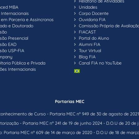
Relatório de Atividades
nced MBA
Unidades
Internacionais
Corpo Docente
em Parceria e Assíncronos
Ouvidoria FIA
ado e Doutorado
Comissão Própria de Avaliaçã
são
FIACAST
são Presencial
Portal do Aluno
são EAD
Alumni FIA
são USP-FIA
Tour Virtual
ompany
Blog FIA
toria Pública e Privada
Canal FIA no YouTube
ões Internacionais
Portarias MEC
nhecimento de Curso - Portaria MEC nº 949 de 30 de agosto de 2021 
orização - Portaria MEC nº 241 de 19 de junho 2024 - D.O.U de 20 de
: Portaria MEC nº 609 de 14 de março de 2020 - D.O.U de 18 de març