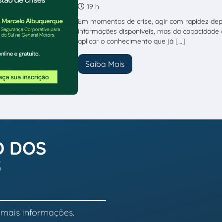
19 h
Em momentos de crise, agir com rapidez de
informações disponíveis, mas da capacidade d
aplicar o conhecimento que já […]
Saiba Mais
O DOS
S
 mais informações.