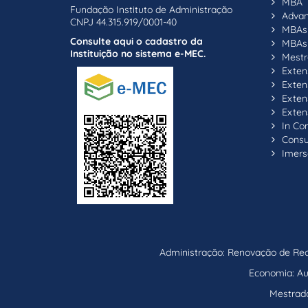
MBA
Fundação Instituto de Administração
Adva
CNPJ 44.315.919/0001-40
MBAs 
Consulte aqui o cadastro da
MBAs 
Instituição no sistema e-MEC.
Mestr
Exten
Exten
Exten
Exten
In C
Consul
Imers
Administração: Renovação de Reco
Economia: Aut
Mestrado