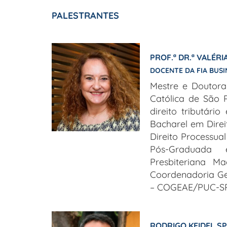
PALESTRANTES
PROF.ª DR.ª VALÉRI
DOCENTE DA FIA BUS
Mestre e Doutora 
Católica de São 
direito tributár
Bacharel em Direi
Direito Processual
Pós-Graduada 
Presbiteriana Ma
Coordenadoria Ger
– COGEAE/PUC-SP
RODRIGO KEIDEL S