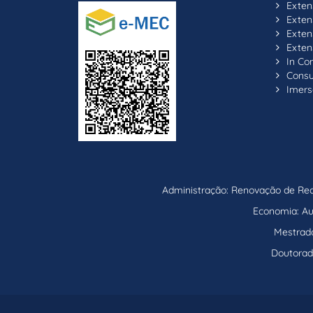
Exten
Exten
Exten
Exten
In C
Consul
Imers
Administração: Renovação de Reco
Economia: Aut
Mestrado
Doutorad