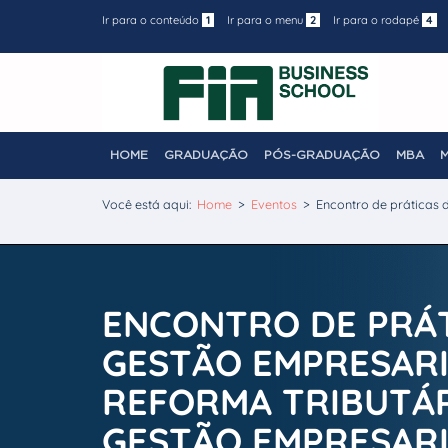
Ir para o conteúdo
1
Ir para o menu
2
Ir para o rodapé
4
HOME
GRADUAÇÃO
PÓS-GRADUAÇÃO
MBA
Você está aqui:
Home
>
Eventos
>
Encontro de práticas 
ENCONTRO DE PRÁT
GESTÃO EMPRESARI
REFORMA TRIBUTÁR
GESTÃO EMPRESARI