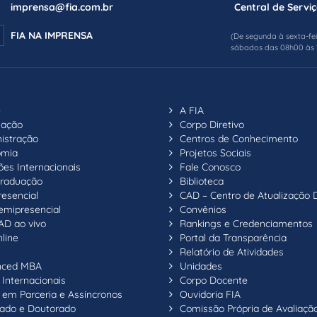
imprensa@fia.com.br
Central de Serviç
FIA NA IMPRENSA
(De segunda à sexta-fe
sábados das 08h00 às 
e
A FIA
uação
Corpo Diretivo
istração
Centros de Conhecimento
omia
Projetos Sociais
ões Internacionais
Fale Conosco
raduação
Biblioteca
resencial
CAD – Centro de Atualização 
emipresencial
Convênios
AD ao vivo
Rankings e Credenciamentos
line
Portal da Transparência
Relatório de Atividades
nced MBA
Unidades
Internacionais
Corpo Docente
em Parceria e Assíncronos
Ouvidoria FIA
ado e Doutorado
Comissão Própria de Avaliaçã