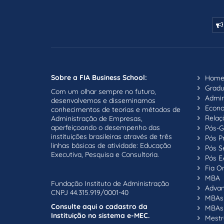
Sobre a FIA Business School:
Hom
Grad
Com um olhar sempre no futuro,
Admin
desenvolvemos e disseminamos
Econ
conhecimentos de teorias e métodos de
Relaç
Administração de Empresas,
aperfeiçoando o desempenho das
Pós-G
instituições brasileiras através de três
Pós P
linhas básicas de atividade: Educação
Pós S
Executiva, Pesquisa e Consultoria.
Pós E
Fia On
MBA
Fundação Instituto de Administração
Adva
CNPJ 44.315.919/0001-40
MBAs 
Consulte aqui o cadastro da
MBAs 
Instituição no sistema e-MEC.
Mestr