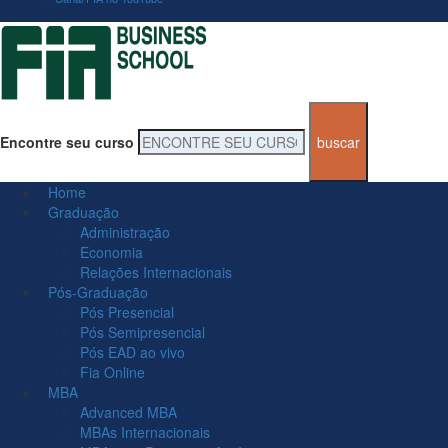
Encontre seu curso
Home
Graduação
Administração
Economia
Relações Internacionais
Pós-Graduação
Pós Presencial
Pós Semipresencial
Pós EAD ao vivo
Fia Online
MBA
Advanced MBA
MBAs Internacionais