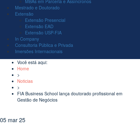
MBAs em Parceria e Assíncronos
Mestrado e Doutorado
Extensão
Extensão Presencial
Extensão EAD
Extensão USP-FIA
In Company
Consultoria Pública e Privada
Imersões Internacionais
Você está aqui:
Home
>
Noticias
>
FIA Business School lança doutorado profissional em
Gestão de Negócios
05
mar
25
FIA Business School lança doutorado profissional em
Gestão de Negócios