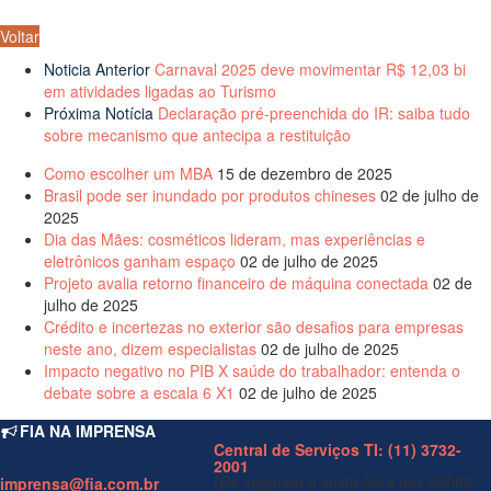
Voltar
Noticia Anterior
Carnaval 2025 deve movimentar R$ 12,03 bi
em atividades ligadas ao Turismo
Próxima Notícia
Declaração pré-preenchida do IR: saiba tudo
sobre mecanismo que antecipa a restituição
Como escolher um MBA
15 de dezembro de 2025
Brasil pode ser inundado por produtos chineses
02 de julho de
2025
Dia das Mães: cosméticos lideram, mas experiências e
eletrônicos ganham espaço
02 de julho de 2025
Projeto avalia retorno financeiro de máquina conectada
02 de
julho de 2025
Crédito e incertezas no exterior são desafios para empresas
neste ano, dizem especialistas
02 de julho de 2025
Impacto negativo no PIB X saúde do trabalhador: entenda o
debate sobre a escala 6 X1
02 de julho de 2025
FIA NA IMPRENSA
Central de Serviços TI: (11) 3732-
2001
(De segunda à sexta-feira das 08h00
imprensa@fia.com.br