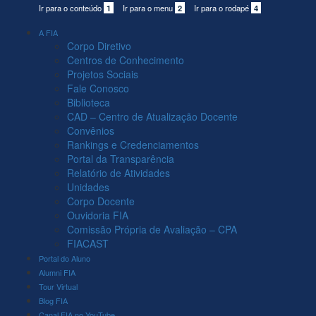
Ir para o conteúdo
1
Ir para o menu
2
Ir para o rodapé
4
A FIA
Corpo Diretivo
Centros de Conhecimento
Projetos Sociais
Fale Conosco
Biblioteca
CAD – Centro de Atualização Docente
Convênios
Rankings e Credenciamentos
Portal da Transparência
Relatório de Atividades
Unidades
Corpo Docente
Ouvidoria FIA
Comissão Própria de Avaliação – CPA
FIACAST
Portal do Aluno
Alumni FIA
Tour Virtual
Blog FIA
Canal FIA no YouTube