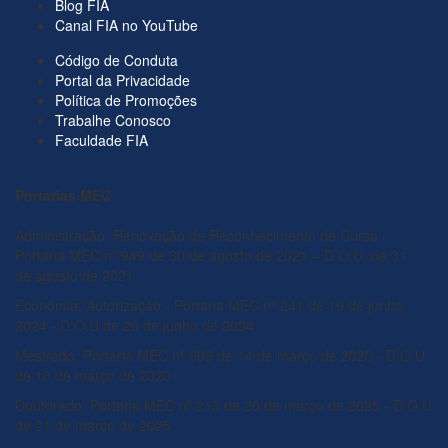
Blog FIA
Canal FIA no YouTube
Código de Conduta
Portal da Privacidade
Política de Promoções
Trabalhe Conosco
Faculdade FIA
Portarias MEC
Administração: Renovação de Reconhecimento de Curso -
Portaria MEC nº 949 de 30 de agosto de 2021 – D.O.U. de 31
de agosto de 2021.
Economia: Autorização - Portaria MEC nº 241 de 19 de junho
2024 - D.O.U de 20 de junho de 2024
Mestrado: Portaria MEC nº 609 de 14 de março de 2020 - D.O.U
de 18 de março de 2020
Doutorado: Portaria MEC nº 213 de 20 de março de 2025 - D.O.U
de 21 de março de 2025