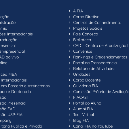
e
A FIA
uação
Corpo Diretivo
istração
Centros de Conhecimento
omia
Projetos Sociais
ões Internacionais
Fale Conosco
raduação
Biblioteca
resencial
CAD – Centro de Atualização 
emipresencial
Convênios
AD ao vivo
Rankings e Credenciamentos
line
Portal da Transparência
Relatório de Atividades
nced MBA
Unidades
Internacionais
Corpo Docente
em Parceria e Assíncronos
Ouvidoria FIA
ado e Doutorado
Comissão Própria de Avaliaçã
são
FIACAST
são Presencial
Portal do Aluno
são EAD
Alumni FIA
são USP-FIA
Tour Virtual
ompany
Blog FIA
toria Pública e Privada
Canal FIA no YouTube