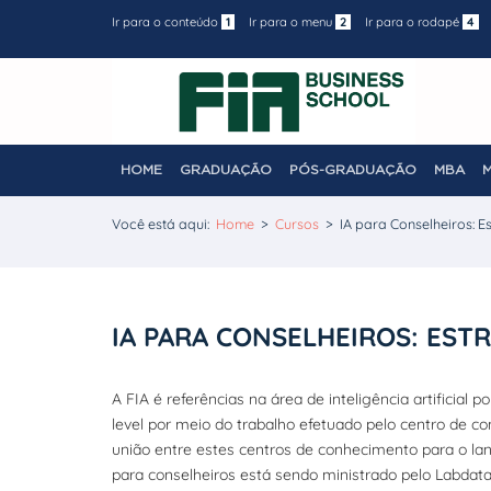
Ir para o conteúdo
1
Ir para o menu
2
Ir para o rodapé
4
HOME
GRADUAÇÃO
PÓS-GRADUAÇÃO
MBA
Você está aqui:
Home
>
Cursos
>
IA para Conselheiros: 
IA PARA CONSELHEIROS: EST
A FIA é referências na área de inteligência artificial
level por meio do trabalho efetuado pelo centro de c
união entre estes centros de conhecimento para o 
para conselheiros está sendo ministrado pelo Labdat