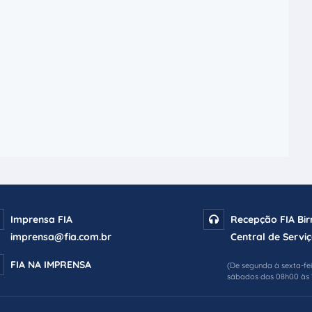
Imprensa FIA
Recepção FIA Bi
imprensa@fia.com.br
Central de Serviç
FIA NA IMPRENSA
(De segunda à sexta-fe
sábados das 08h00 às 