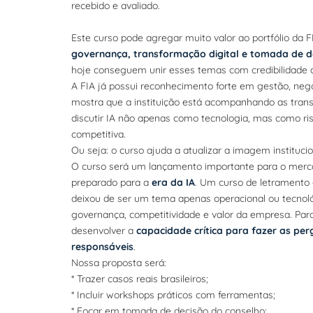
recebido e avaliado.
Este curso pode agregar muito valor ao portfólio da
governança, transformação digital e tomada de d
hoje conseguem unir esses temas com credibilidade 
A FIA já possui reconhecimento forte em gestão, neg
mostra que a instituição está acompanhando as tran
discutir IA não apenas como tecnologia, mas como ris
competitiva.
Ou seja: o curso ajuda a atualizar a imagem instituci
O curso será um lançamento importante para o merca
preparado para a
era da IA
. Um curso de letramento e
deixou de ser um tema apenas operacional ou tecnológ
governança, competitividade e valor da empresa. Par
desenvolver a
capacidade crítica para fazer as per
responsáveis
.
Nossa proposta será:
* Trazer casos reais brasileiros;
* Incluir workshops práticos com ferramentas;
* Focar em tomada de decisão do conselho;