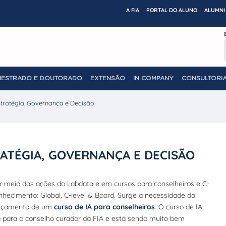
A FIA
PORTAL DO ALUNO
ALUMNI 
MESTRADO E DOUTORADO
EXTENSÃO
IN COMPANY
CONSULTORIA
Estratégia, Governança e Decisão
RATÉGIA, GOVERNANÇA E DECISÃO
 por meio das ações do Labdata e em cursos para conselheiros e C-
onhecimento: Global, C-level & Board. Surge a necessidade da
lançamento de um
curso de IA para conselheiros
. O curso de IA
a para o conselho curador da FIA e está sendo muito bem