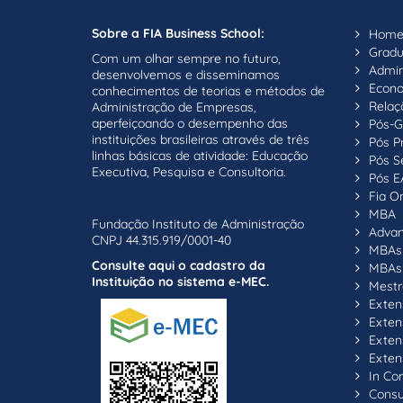
Sobre a FIA Business School:
Hom
Grad
Com um olhar sempre no futuro,
Admin
desenvolvemos e disseminamos
Econ
conhecimentos de teorias e métodos de
Relaç
Administração de Empresas,
aperfeiçoando o desempenho das
Pós-G
instituições brasileiras através de três
Pós P
linhas básicas de atividade: Educação
Pós S
Executiva, Pesquisa e Consultoria.
Pós E
Fia On
MBA
Fundação Instituto de Administração
Adva
CNPJ 44.315.919/0001-40
MBAs 
Consulte aqui o cadastro da
MBAs 
Instituição no sistema e-MEC.
Mestr
Exten
Exten
Exten
Exten
In C
Consul