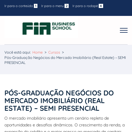
Ir para o conteúdo
1
Ir para o menu
2
Ir para o rodapé
4
Você está aqui:
Home
>
Cursos
>
Pós-Graduação Negócios do Mercado Imobiliário (Real Estate) – SEMI
PRESENCIAL
PÓS-GRADUAÇÃO NEGÓCIOS DO
MERCADO IMOBILIÁRIO (REAL
ESTATE) – SEMI PRESENCIAL
O mercado imobiliário apresenta um cenário repleto de
oportunidades e desafios dinâmicos. O crescimento da renda, a
expansão do crédito e o maior acesso ao mercado de capitais