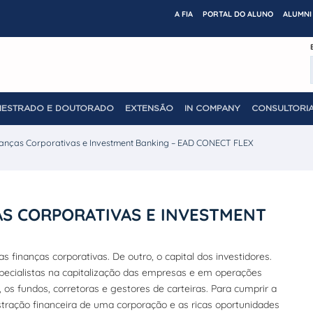
A FIA
PORTAL DO ALUNO
ALUMNI 
MESTRADO E DOUTORADO
EXTENSÃO
IN COMPANY
CONSULTORIA
nças Corporativas e Investment Banking – EAD CONECT FLEX
S CORPORATIVAS E INVESTMENT
finanças corporativas. De outro, o capital dos investidores.
specialistas na capitalização das empresas e em operações
s fundos, corretoras e gestores de carteiras. Para cumprir a
ração financeira de uma corporação e as ricas oportunidades