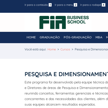
Ir para o conteúdo
1
Ir para o menu
2
Ir para o rodapé
4
HOME
GRADUAÇÃO
PÓS-GRADUAÇÃO
MBA
Você está aqui:
Home
>
Cursos
>
Pesquisa e Dimension
PESQUISA E DIMENSIONAME
Este programa foi desenvolvido pela equipe técnica
e Diretores de áreas de Pesquisa e Dimensionamento 
reunindo conceitos, ferramentas gerenciais e técnic
concorrentes e das necessidades dos clientes, além d
suas equipes alcancem resultados esperados.