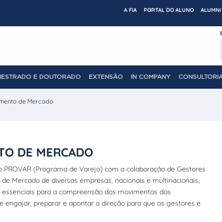
A FIA
PORTAL DO ALUNO
ALUMNI 
MESTRADO E DOUTORADO
EXTENSÃO
IN COMPANY
CONSULTORIA
amento de Mercado
NTO DE MERCADO
 do PROVAR (Programa de Varejo) com a colaboração de Gestores
de Mercado de diversas empresas, nacionais e multinacionais,
as essenciais para a compreensão dos movimentos dos
e engajar, preparar e apontar a direção para que os gestores e