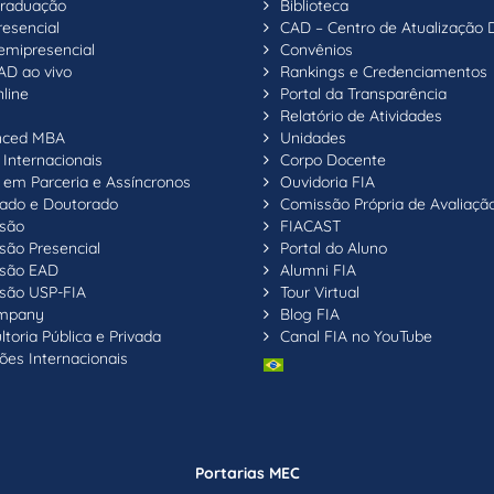
raduação
Biblioteca
resencial
CAD – Centro de Atualização 
emipresencial
Convênios
AD ao vivo
Rankings e Credenciamentos
line
Portal da Transparência
Relatório de Atividades
nced MBA
Unidades
Internacionais
Corpo Docente
em Parceria e Assíncronos
Ouvidoria FIA
ado e Doutorado
Comissão Própria de Avaliaçã
são
FIACAST
são Presencial
Portal do Aluno
são EAD
Alumni FIA
são USP-FIA
Tour Virtual
ompany
Blog FIA
toria Pública e Privada
Canal FIA no YouTube
ões Internacionais
Portarias MEC