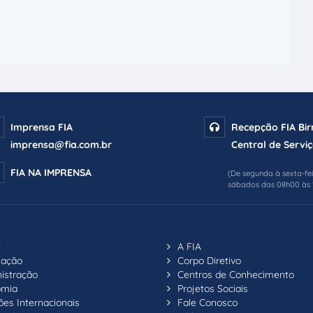
Imprensa FIA
Recepção FIA Bi
imprensa@fia.com.br
Central de Serviç
FIA NA IMPRENSA
(De segunda à sexta-fe
sábados das 08h00 às 
e
A FIA
uação
Corpo Diretivo
istração
Centros de Conhecimento
omia
Projetos Sociais
ões Internacionais
Fale Conosco