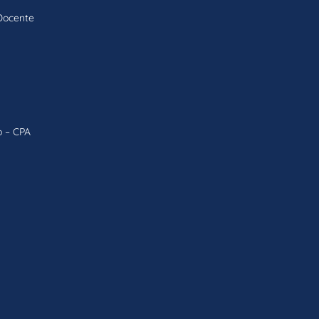
Docente
o – CPA