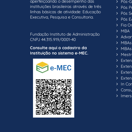
aperfeiçoando o desempenho das
Pós-G
instituições brasileiras através de três
Pós P
linhas básicas de atividade: Educação
Pós S
Executiva, Pesquisa e Consultoria.
Pós E
Fia On
MBA
Fundação Instituto de Administração
Adva
CNPJ 44.315.919/0001-40
MBAs 
Consulte aqui o cadastro da
MBAs 
Instituição no sistema e-MEC.
Mestr
Exten
Exten
Exten
Exten
In C
Consul
Imers