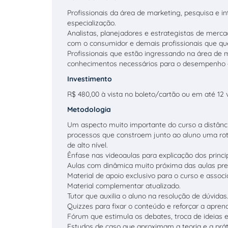
Profissionais da área de marketing, pesquisa e 
especialização.
Analistas, planejadores e estrategistas de merc
com o consumidor e demais profissionais que qu
Profissionais que estão ingressando na área de ma
conhecimentos necessários para o desempenho 
Investimento
R$ 480,00 à vista no boleto/cartão ou em até 12 
Metodologia
Um aspecto muito importante do curso a distânci
processos que constroem junto ao aluno uma roti
de alto nível.
Ênfase nas videoaulas para explicação dos princi
Aulas com dinâmica muito próxima das aulas pre
Material de apoio exclusivo para o curso e associ
Material complementar atualizado.
Tutor que auxilia o aluno na resolução de dúvidas
Quizzes para fixar o conteúdo e reforçar a apre
Fórum que estimula os debates, troca de ideias 
Estudos de caso que aproximam a teoria e a prát